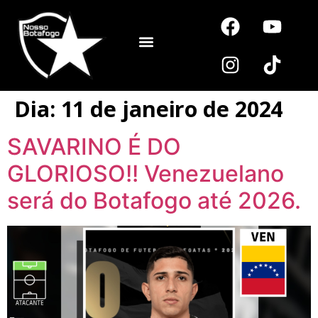
Noutros Esportes
Dia:
11 de janeiro de 2024
SAVARINO É DO
GLORIOSO!! Venezuelano
será do Botafogo até 2026.