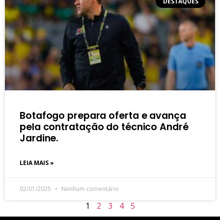
DESTAQUES
Botafogo prepara oferta e avança
pela contratação do técnico André
Jardine.
LEIA MAIS »
02/01/2025
Nenhum comentário
1
2
3
4
5