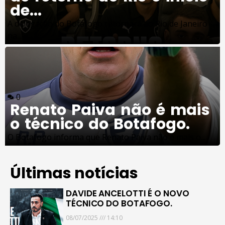
de...
A delegação do Botafogo retornará ao Rio de Janeiro
na...
0
Renato Paiva não é mais
o técnico do Botafogo.
O Botafogo informa que Renato Paiva não é mais o...
Últimas notícias
DAVIDE ANCELOTTI É O NOVO
TÉCNICO DO BOTAFOGO.
08/07/2025
14:10