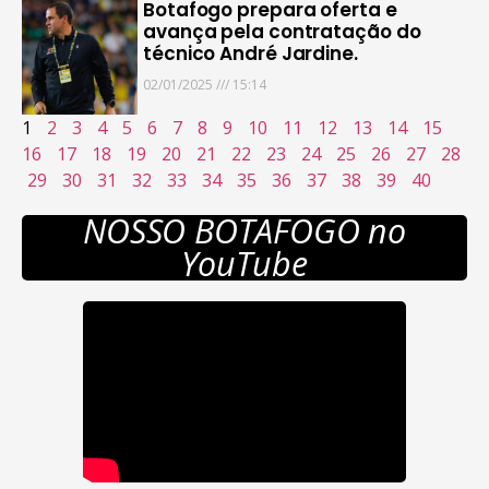
Botafogo prepara oferta e
avança pela contratação do
técnico André Jardine.
02/01/2025
15:14
1
2
3
4
5
6
7
8
9
10
11
12
13
14
15
16
17
18
19
20
21
22
23
24
25
26
27
28
29
30
31
32
33
34
35
36
37
38
39
40
NOSSO BOTAFOGO no
YouTube