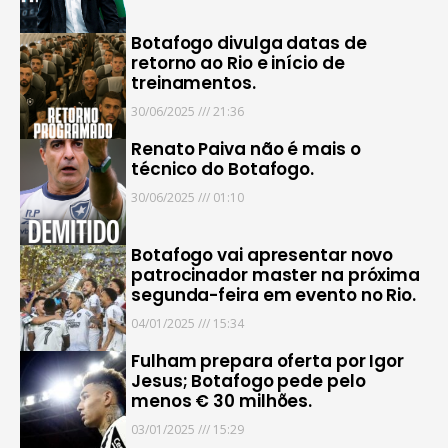
Botafogo divulga datas de
retorno ao Rio e início de
treinamentos.
30/06/2025
21:36
Renato Paiva não é mais o
técnico do Botafogo.
30/06/2025
01:10
Botafogo vai apresentar novo
patrocinador master na próxima
segunda-feira em evento no Rio.
04/01/2025
15:34
Fulham prepara oferta por Igor
Jesus; Botafogo pede pelo
menos € 30 milhões.
03/01/2025
15:29