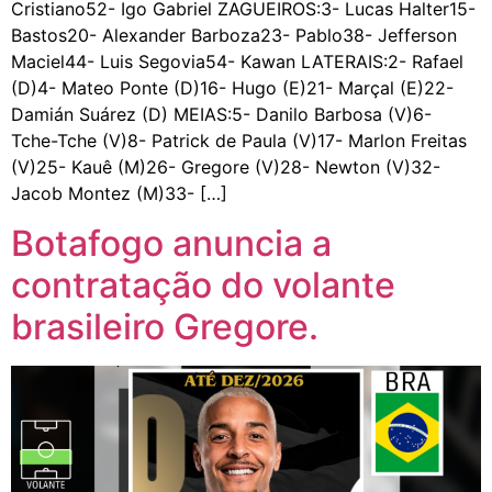
Cristiano52- Igo Gabriel ZAGUEIROS:3- Lucas Halter15-
Bastos20- Alexander Barboza23- Pablo38- Jefferson
Maciel44- Luis Segovia54- Kawan LATERAIS:2- Rafael
(D)4- Mateo Ponte (D)16- Hugo (E)21- Marçal (E)22-
Damián Suárez (D) MEIAS:5- Danilo Barbosa (V)6-
Tche-Tche (V)8- Patrick de Paula (V)17- Marlon Freitas
(V)25- Kauê (M)26- Gregore (V)28- Newton (V)32-
Jacob Montez (M)33- […]
Botafogo anuncia a
contratação do volante
brasileiro Gregore.