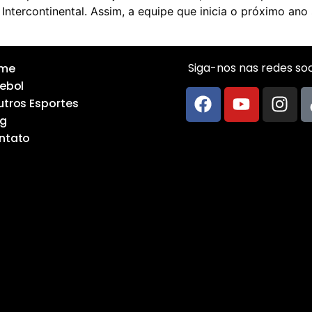
ntercontinental. Assim, a equipe que inicia o próximo ano
Siga-nos nas redes soci
me
ebol
tros Esportes
og
ntato