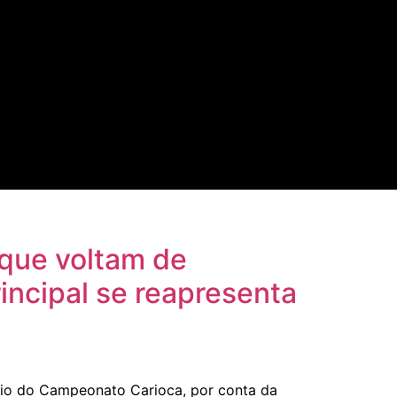
 que voltam de
incipal se reapresenta
ício do Campeonato Carioca, por conta da