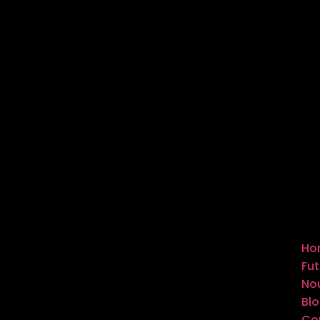
Ho
Fut
Nou
Bl
Co