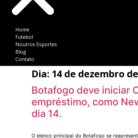
Home
Futebol
Noutros Esportes
Blog
Contato
Dia:
14 de dezembro de
Botafogo deve iniciar 
empréstimo, como Newt
dia 14.
O elenco principal do Botafogo se reapresen