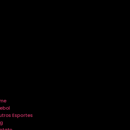
me
ebol
tros Esportes
og
ntato