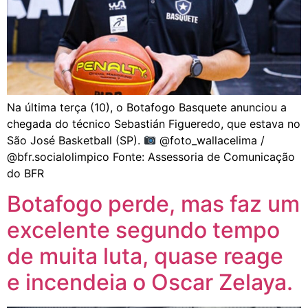
Na última terça (10), o Botafogo Basquete anunciou a
chegada do técnico Sebastián Figueredo, que estava no
São José Basketball (SP).
@foto_wallacelima /
@bfr.socialolimpico Fonte: Assessoria de Comunicação
do BFR
Botafogo perde, mas faz um
excelente segundo tempo
de muita luta, quase reage
e incendeia o Oscar Zelaya.