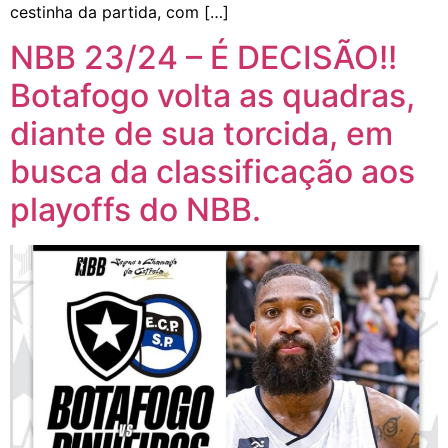
cestinha da partida, com […]
NBB 23/24 – É DECISÃO!!
Botafogo volta as quadras,
diante de sua torcida, em
busca da classificação aos
playoffs do NBB.