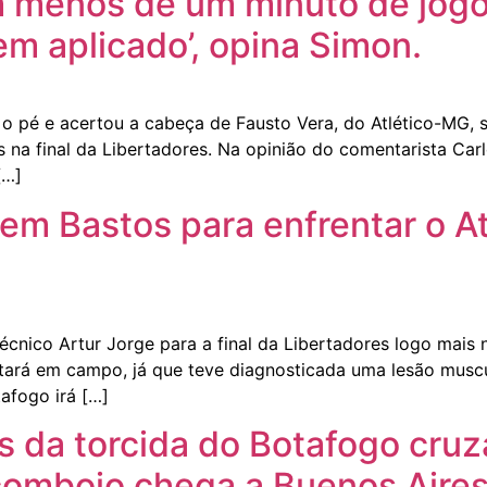
m menos de um minuto de jogo
m aplicado’, opina Simon.
 pé e acertou a cabeça de Fausto Vera, do Atlético-MG, s
a final da Libertadores. Na opinião do comentarista Carlo
[…]
m Bastos para enfrentar o At
écnico Artur Jorge para a final da Libertadores logo mai
tará em campo, já que teve diagnosticada uma lesão muscu
afogo irá […]
s da torcida do Botafogo cruz
 comboio chega a Buenos Aires