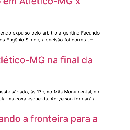
 em Atlético-MG x
endo expulso pelo árbitro argentino Facundo
s Eugênio Simon, a decisão foi correta. –
lético-MG na final da
s neste sábado, às 17h, no Mâs Monumental, em
lar na coxa esquerda. Adryelson formará a
ando a fronteira para a
.