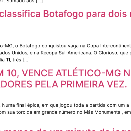
ez. Somado aos […]
 classifica Botafogo para doi
o-MG, o Botafogo conquistou vaga na Copa Intercontinenta
dos Unidos, e na Recopa Sul-Americana. O Glorioso, que po
a 11, três […]
 10, VENCE ATLÉTICO-MG 
DORES PELA PRIMEIRA VEZ.
Numa final épica, em que jogou toda a partida com um a 
 com sua torcida em grande número no Mâs Monumental, em 