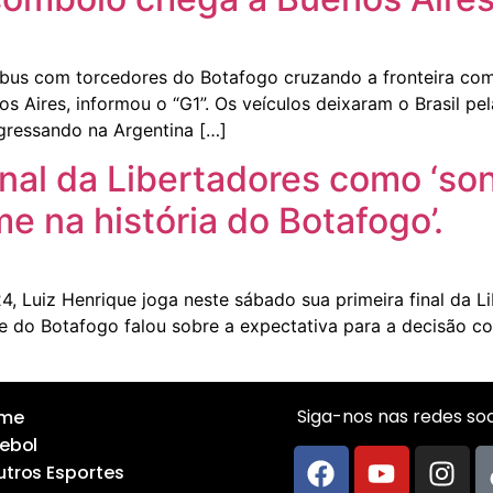
nibus com torcedores do Botafogo cruzando a fronteira com 
s Aires, informou o “G1”. Os veículos deixaram o Brasil pe
ngressando na Argentina […]
inal da Libertadores como ‘son
 na história do Botafogo’.
, Luiz Henrique joga neste sábado sua primeira final da 
 do Botafogo falou sobre a expectativa para a decisão co
Siga-nos nas redes soci
me
ebol
tros Esportes