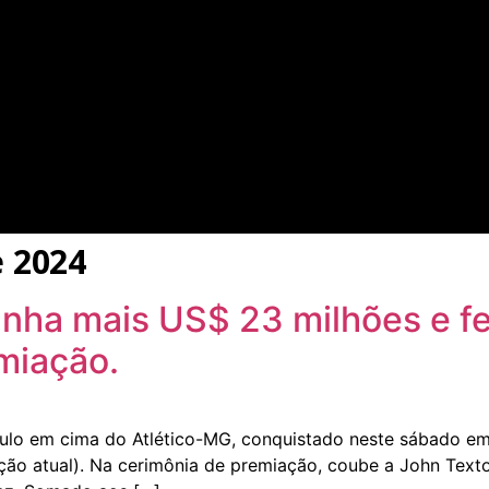
 2024
nha mais US$ 23 milhões e f
miação.
tulo em cima do Atlético-MG, conquistado neste sábado em
ção atual). Na cerimônia de premiação, coube a John Text