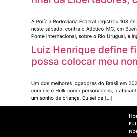
A Polícia Rodoviária Federal registrou 103 ô
neste sábado, contra o Atlético-MG, em Bueno
Ponte Internacional, sobre o Rio Uruguai, e i
Luiz Henrique define f
possa colocar meu nome
Um dos melhores jogadores do Brasil em 2024
com ele e Hulk como personagens, o atacante
um sonho de criança. Eu sei da […]
Ho
Fut
Nou