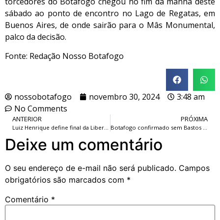
torcedores do Botafogo chegou no fim da manhã deste
sábado ao ponto de encontro no Lago de Regatas, em
Buenos Aires, de onde sairão para o Mâs Monumental,
palco da decisão.
Fonte: Redação Nosso Botafogo
nossobotafogo
novembro 30, 2024
3:48 am
No Comments
ANTERIOR
PRÓXIMA
Luiz Henrique define final da Libertadores como ‘sonho de criança’: ‘Que eu possa colocar meu nome na história do Botafogo’.
Botafogo confirmado sem Bastos para enfrentar o Atlético-MG na final da Libertadores.
Deixe um comentário
O seu endereço de e-mail não será publicado.
Campos
obrigatórios são marcados com
*
Comentário
*