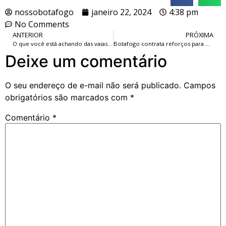
nossobotafogo
janeiro 22, 2024
4:38 pm
No Comments
ANTERIOR
PRÓXIMA
O que você está achando das vaias direcionadas a Marlon Freitas, Eduardo e Marçal?
Botafogo contrata reforços para o time feminino de Beach Soccer.
Deixe um comentário
O seu endereço de e-mail não será publicado.
Campos
obrigatórios são marcados com
*
Comentário
*