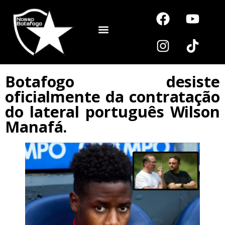
Noutros Esportes
Botafogo desiste
oficialmente da contratação
do lateral português Wilson
Manafá.