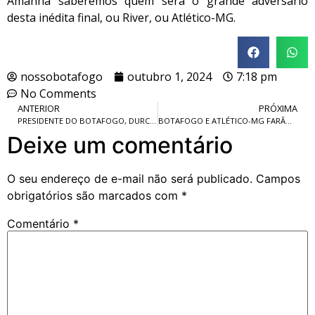
Amanhã saberemos quem será o grande adversário
desta inédita final, ou River, ou Atlético-MG.
nossobotafogo
outubro 1, 2024
7:18 pm
No Comments
ANTERIOR
PRÓXIMA
PRESIDENTE DO BOTAFOGO, DURCESIO MELLO, RECEBE HOMENAGEM E CONJUNTO DE MEDALHAS DE MÉRITO PEDRO ERNESTO.
BOTAFOGO E ATLÉTICO-MG FARÃO A GRANDE FINAL INÉDITA DA COPA LIBERTADORES DA AMÉRICA 2024.
Deixe um comentário
O seu endereço de e-mail não será publicado.
Campos
obrigatórios são marcados com
*
Comentário
*