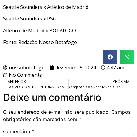
Seattle Sounders x Atlético de Madrid
Seattle Sounders x PSG
Atlético de Madrid x BOTAFOGO
Fonte: Redação Nosso Botafogo
nossobotafogo
dezembro 5, 2024
4:47 am
No Comments
ANTERIOR
PRÓXIMA
BOTAFOGO VENCE INTERNACIONAL NO BEIRA-RIO E FICA A UM EMPATE DO TRICAMPEONATO BRASILEIRO.
Campeão do Super Mundial de Clubes levará R$ 640 milhões; Botafogo, só por participar, pode receber até R$ 320 milhões.
Deixe um comentário
O seu endereço de e-mail não será publicado.
Campos
obrigatórios são marcados com
*
Comentário
*