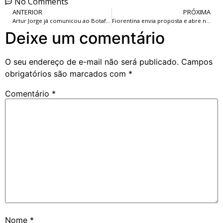
No Comments
ANTERIOR
PRÓXIMA
Artur Jorge já comunicou ao Botafogo saída para assinar com o Al-Rayyan.
Fiorentina envia proposta e abre negociações com Botafogo por Luiz Henrique.
Deixe um comentário
O seu endereço de e-mail não será publicado.
Campos
obrigatórios são marcados com
*
Comentário
*
Nome
*