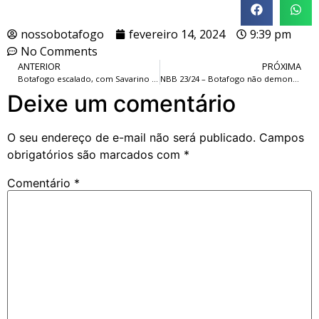
nossobotafogo
fevereiro 14, 2024
9:39 pm
No Comments
ANTERIOR
PRÓXIMA
Botafogo escalado, com Savarino e Victor Sá entre os titulares, para a partida contra o Volta Redonda.
NBB 23/24 – Botafogo não demonstra evolução e perde a 8ª partida seguida.
Deixe um comentário
O seu endereço de e-mail não será publicado.
Campos
obrigatórios são marcados com
*
Comentário
*