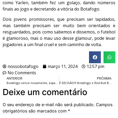
como Yarlen, também fez um golaço, dando números
finais ao jogo e decretando a vitória do Botafogo.
Dois jovens promissores, que precisam ser lapidados,
mas também precisam ser muito bem orientados e
resguardados, pois como sabemos e dissemos, o futebol
é glamoroso, mas o mau uso desse glamour, pode levar
jogadores a um final cruel e sem caminho de volta.
nossobotafogo
março 11, 2024
12:57 pm
No Comments
ANTERIOR
PRÓXIMA
Botafogo vence novamente, espanta a crise e fica cada vez mais próximo da classificação.
É DECISÃO!!! Botafogo e Red Bull Bragantino se enfrentarão pelo jogo de volta da 3ª fase, na Pré-Libertadores.
Deixe um comentário
O seu endereço de e-mail não será publicado.
Campos
obrigatórios são marcados com
*