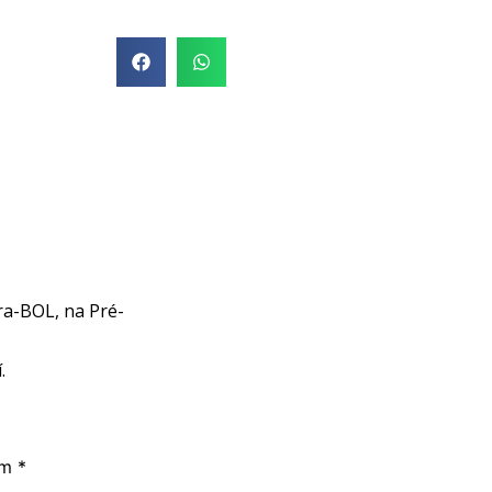
ora-BOL, na Pré-
.
om
*