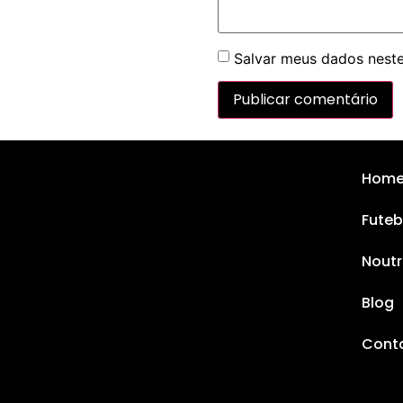
Salvar meus dados neste
Hom
Futeb
Noutr
Blog
Cont