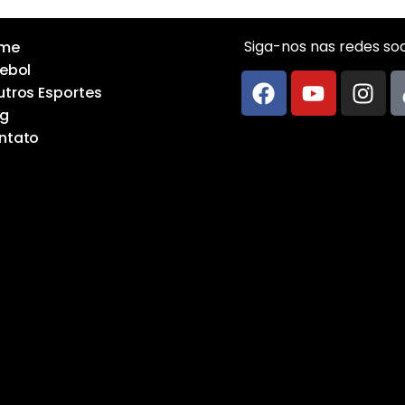
Siga-nos nas redes soci
me
ebol
tros Esportes
og
ntato