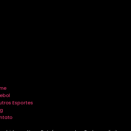
me
ebol
tros Esportes
og
ntato