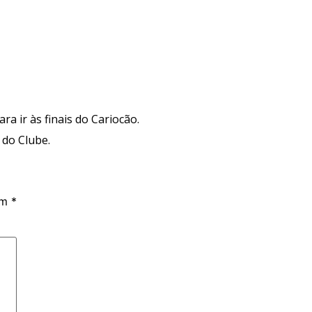
a ir às finais do Cariocão.
do Clube.
om
*