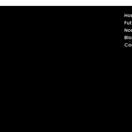
Ho
Fut
Nou
Bl
Co