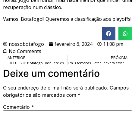
horas. Jogo bem difícil, mas nada melhor que iniciar uma
recuperação num clássico.
Vamos, Botafogo!! Queremos a classificação aos playoffs!
nossobotafogo
fevereiro 6, 2024
11:08 pm
No Comments
ANTERIOR
PRÓXIMA
EXCLUSIVO: Botafogo Basquete estreia novo Patrocínio, nesta noite de Terça-feira, diante do Flamengo.
Em 3 semanas, Rafael deverá estar retornando aos jogos, entre os relacionados.
Deixe um comentário
O seu endereço de e-mail não será publicado.
Campos
obrigatórios são marcados com
*
Comentário
*