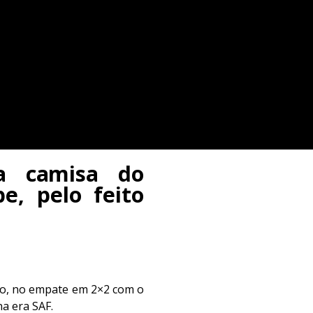
a camisa do
, pelo feito
do, no empate em 2×2 com o
a era SAF.