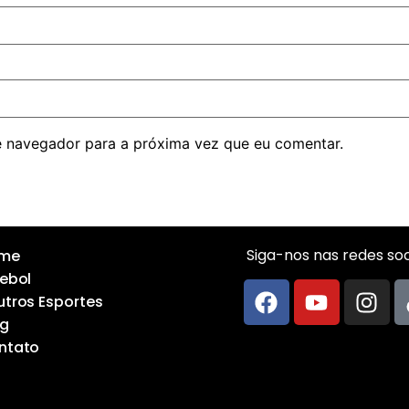
 navegador para a próxima vez que eu comentar.
Siga-nos nas redes soci
me
ebol
tros Esportes
og
ntato