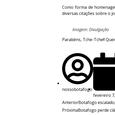
Como forma de homenagem,
diversas citações sobre o j
Imagem: Divulgação
Parabéns, Tche-Tche!! Que
nossobotafogo
fevereiro 7
Anterior
Botafogo escalado,
Próxima
Botafogo perde clá