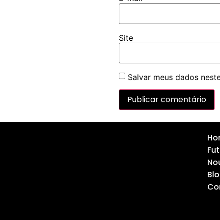
Site
Salvar meus dados neste
Ho
Fut
Nou
Bl
Co