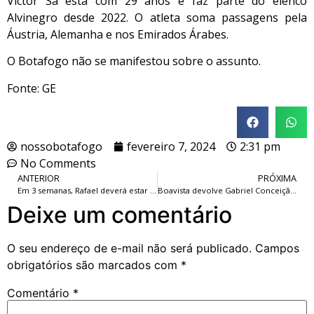
Victor Sá está com 29 anos e faz parte do elenco
Alvinegro desde 2022. O atleta soma passagens pela
Áustria, Alemanha e nos Emirados Árabes.
O Botafogo não se manifestou sobre o assunto.
Fonte: GE
nossobotafogo
fevereiro 7, 2024
2:31 pm
No Comments
ANTERIOR
PRÓXIMA
Em 3 semanas, Rafael deverá estar retornando aos jogos, entre os relacionados.
Boavista devolve Gabriel Conceição ao Botafogo, após cinco jogos pelo clube, no Cariocão.
Deixe um comentário
O seu endereço de e-mail não será publicado.
Campos
obrigatórios são marcados com
*
Comentário
*