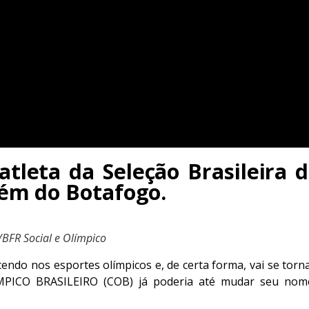
atleta da Seleção Brasileira
ém do Botafogo.
BFR Social e Olímpico
endo nos esportes olímpicos e, de certa forma, vai se tor
ÍMPICO BRASILEIRO (COB) já poderia até mudar seu n