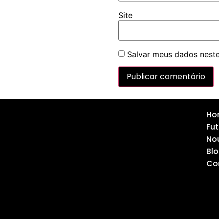
Site
Salvar meus dados neste
Ho
Fut
Nou
Bl
Co