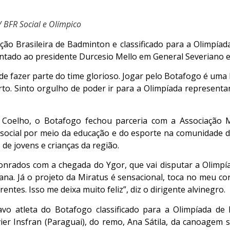
 BFR Social e Olímpico
eção Brasileira de Badminton e classificado para a Olimpía
entado ao presidente Durcesio Mello em General Severiano e
 de fazer parte do time glorioso. Jogar pelo Botafogo é uma
rto. Sinto orgulho de poder ir para a Olimpíada representa
Coelho, o Botafogo fechou parceria com a Associação 
ocial por meio da educação e do esporte na comunidade da
de jovens e crianças da região.
onrados com a chegada do Ygor, que vai disputar a Olimpí
ana. Já o projeto da Miratus é sensacional, toca no meu co
ntes. Isso me deixa muito feliz”, diz o dirigente alvinegro.
avo atleta do Botafogo classificado para a Olimpíada de P
vier Insfran (Paraguai), do remo, Ana Sátila, da canoagem 