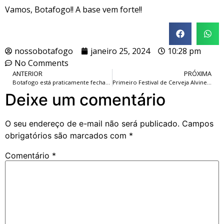
Vamos, Botafogo!! A base vem forte!!
nossobotafogo
janeiro 25, 2024
10:28 pm
No Comments
ANTERIOR
PRÓXIMA
Botafogo está praticamente fechado com Luiz Henrique, do Betis-ESP, que será a contratação mais cara do futebol brasileiro.
Primeiro Festival de Cerveja Alvinegro 2024, em General Severiano.
Deixe um comentário
O seu endereço de e-mail não será publicado.
Campos
obrigatórios são marcados com
*
Comentário
*