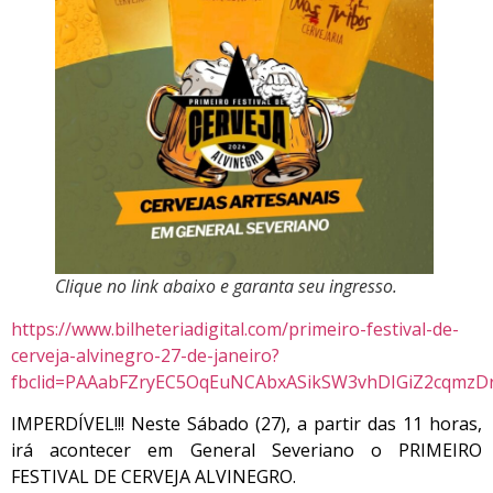
Clique no link abaixo e garanta seu ingresso.
https://www.bilheteriadigital.com/primeiro-festival-de-
cerveja-alvinegro-27-de-janeiro?
fbclid=PAAabFZryEC5OqEuNCAbxASikSW3vhDIGiZ2cqmz
IMPERDÍVEL!!! Neste Sábado (27), a partir das 11 horas,
irá acontecer em General Severiano o PRIMEIRO
FESTIVAL DE CERVEJA ALVINEGRO.