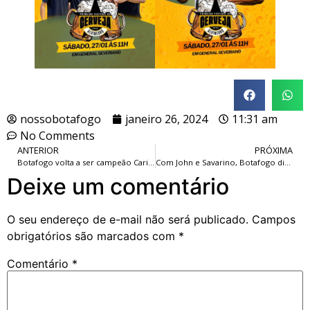
nossobotafogo
janeiro 26, 2024
11:31 am
No Comments
ANTERIOR
PRÓXIMA
Botafogo volta a ser campeão Carioca Aspirantes de Basquete (sub-23), após incrível jejum de 79 anos.
Com John e Savarino, Botafogo divulga lista de relacionados para a partida, contra o Sampaio Corrêa, no Niltão.
Deixe um comentário
O seu endereço de e-mail não será publicado.
Campos
obrigatórios são marcados com
*
Comentário
*